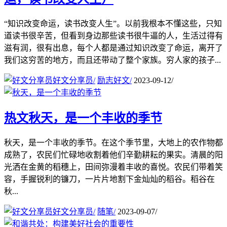
“知识改变命运，读书改变人生”。以前我根本不懂这些，只知
道读书很辛苦，但看到身边那些读书很牛逼的人，生活过得有
滋有润，很有出息，每个人都是通过知识改变了命运，离开了
我们这穷苦的地方，而且还带动了整个家族。穷人家的孩子...
好文分享员
/
励志好文
/
2023-09-12
/
热文
秋天，是一个丰收的季节
秋天，是一个丰收的季节。在这个季节里，大地上的农作物都
成熟了，农民们忙碌地收割着他们辛勤耕耘的果实。清晨的阳
光洒在金黄的稻穗上，田间弥漫着丰收的喜悦。农民们带着笑
容，手握锐利的镰刀，一片片地割下金灿灿的稻谷。稻谷在
秋...
好文分享员
/
随笔
/
2023-09-07
/