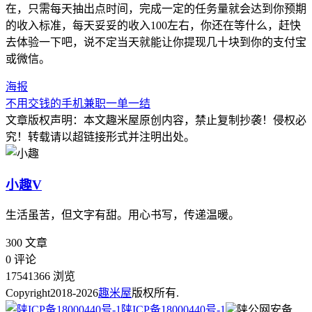
在，只需每天抽出点时间，完成一定的任务量就会达到你预期
的收入标准，每天妥妥的收入100左右，你还在等什么，赶快
去体验一下吧，说不定当天就能让你提现几十块到你的支付宝
或微信。
海报
不用交钱的手机兼职一单一结
文章版权声明：本文
趣米屋
原创内容，禁止复制抄袭！侵权必
究！转载请以超链接形式并注明出处。
小趣
V
生活虽苦，但文字有甜。用心书写，传递温暖。
300
文章
0
评论
17541366
浏览
Copyright
2018-2026
趣米屋
版权所有.
陕ICP备18000440号-1
陕公网安备