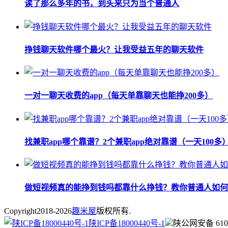
读了那么多年的书，到头来只为当个普通人
​挣钱聊天软件哪个最火？让我受益五年的聊天软件
一对一聊天收费的app（每天单靠聊天也能挣200多）
找兼职app哪个靠谱？2个兼职app绝对靠谱（一天100多
做短视频真的能挣到钱吗都靠什么挣钱？教你普通人如何
Copyright
2018-2026
趣米屋
版权所有.
陕ICP备18000440号-1
陕公网安备 6101