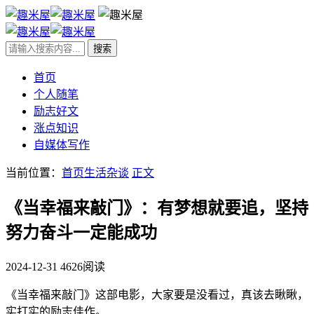
首页
个人随笔
励志好文
涨点知识
自媒体写作
当前位置：
首页
生活杂谈
正文
《当幸福来敲门》：有梦想就要追，坚持
努力奋斗一定能成功
2024-12-31
4626阅读
《当幸福来敲门》这部电影，大家要是没看过，真该去瞅瞅，
实打实的励志佳作。