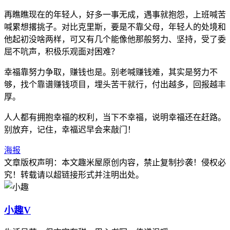
再瞧瞧现在的年轻人，好多一事无成，遇事就抱怨，上班喊苦
喊累想撂挑子。对比克里斯，要是不靠父母，年轻人的处境和
他起初没啥两样，可又有几个能像他那般努力、坚持，受了委
屈不吭声，积极乐观面对困难？
幸福靠努力争取，赚钱也是。别老喊赚钱难，其实是努力不
够，找个靠谱赚钱项目，埋头苦干就行，付出越多，回报越丰
厚。
人人都有拥抱幸福的权利，当下不幸福，说明幸福还在赶路。
别放弃，记住，幸福迟早会来敲门！
海报
文章版权声明：本文
趣米屋
原创内容，禁止复制抄袭！侵权必
究！转载请以超链接形式并注明出处。
小趣
V