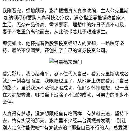
我刚看完，感触颇深，影片根据真人真事改编，主人公克里斯
·加纳倾尽积蓄购入高科技治疗仪，满心指望靠推销改善家人
生活，无奈产品价高、需求寥寥，理想中的好日子遥不可及，
妻子不堪重负离他而去，从此他带着儿子艰难求生。
即便如此，他怀揣着做股票投资经纪人的梦想，一路咬牙坚
持，最终不仅圆梦，还创办了自己的证券投资公司。
看完影片，我心绪难平，忍不住代入自己。看到克里斯功成名
就那一刻喜极而泣，我眼眶也湿了，从他身上仿佛看到了自己
的影子。虽说我远不及他那般成功，但好歹怀揣理想，也一直
在为梦想奔波，哪怕当下没啥了不起的成就，可努力的脚步不
会停。
人真得有梦想，没梦想跟咸鱼有啥两样！有梦就去追，坚持下
去，终有实现的那天。影片里不少经典台词振聋发聩：“别让
别人定义你能做啥”“有梦就去追”“那些自己不行的人，总爱泼