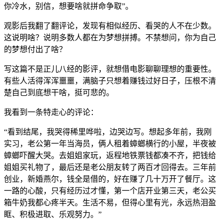
你冷水，别信，想要啥就拼命争取”。
观影后我翻了翻评论，发现有相似经历、看哭的人不在少数。
这说明啥？说明多数人都在为梦想拼搏。不禁想问，你为自己
的梦想付出了啥？
写这篇不是正儿八经的影评，就想借电影聊聊理想的重要性。
有些人活得浑浑噩噩，满脑子只想着赚钱过好日子，压根不清
楚自己到底想干啥，挺可悲的。
我看到一条特走心的评论：
“看到结尾，我哭得稀里哗啦，边哭边写。想起多年前，我刚
实习，老公第一年当海员，俩人租着蟑螂横行的小屋，半夜被
蟑螂吓醒大哭。去姐姐家玩，返程地铁票钱都凑不齐，把钱给
姐姐买礼物了，最后还是老公朋友转了两百才回得去。三年前
创业，新婚燕尔，钱全是借的，好在赚了几十万开了餐厅。这
一路的心酸，只有经历过才懂，第一个店开业第三天，老公买
箱牛奶我都心疼半天。生活不易，但得心里有光，永远热泪盈
眶、积极进取、乐观努力。”