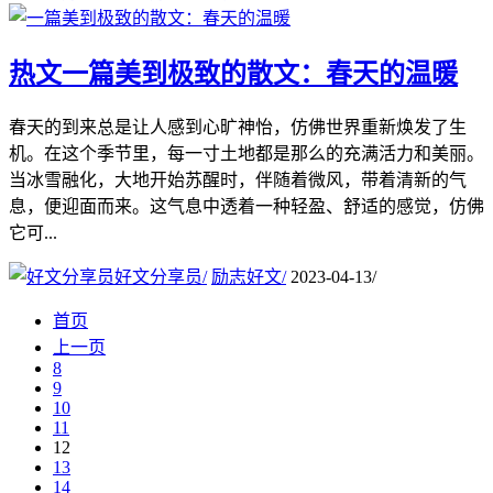
热文
一篇美到极致的散文：春天的温暖
春天的到来总是让人感到心旷神怡，仿佛世界重新焕发了生
机。在这个季节里，每一寸土地都是那么的充满活力和美丽。
当冰雪融化，大地开始苏醒时，伴随着微风，带着清新的气
息，便迎面而来。这气息中透着一种轻盈、舒适的感觉，仿佛
它可...
好文分享员
/
励志好文
/
2023-04-13
/
首页
上一页
8
9
10
11
12
13
14