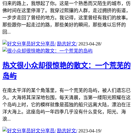
归来的路上，我想起了你。这是一个熟悉而又陌生的城市，仿
佛时间在这里停滞了。我穿过熙攘的人群，走过拥挤的街道，
一步步走回了曾经的地方。我记得，这里曾经有我们的故事。
那些跟你一起走过的路，那些美好的瞬间，那些难以忘怀的
回...
好文分享员
/
励志好文
/
2023-04-28
/
热文
很小众却很惊艳的散文：一个荒芜的
岛屿
在南太平洋的某个角落里，有一个荒芜的岛屿，被人们遗忘已
久。大海将其深深地包围，每天清晨，当第一缕阳光照耀在这
个岛屿上时，它的模样就像是孤独的船只远离大陆，漂泊在汪
洋大海上。这座岛屿一年四季几乎没有什么变化，阳光、海
浪...
好文分享员
/
励志好文
/
2023-04-19
/