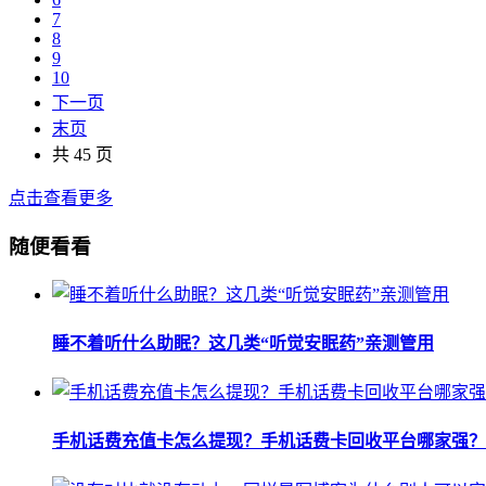
7
8
9
10
下一页
末页
共 45 页
点击查看更多
随便看看
睡不着听什么助眠？这几类“听觉安眠药”亲测管用
手机话费充值卡怎么提现？手机话费卡回收平台哪家强？