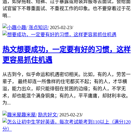
遢，如穿拖鞋、短裤、过于暴露或奇装异服等去面试，会给面
试官留下不尊重面试、不重视工作的印象。也不要穿着过于花
哨...
小趣
/
涨点知识
/
2025-02-23
/
热文
想要成功，一定要有好的习惯，这样
更容易抓住机遇
从古到今，似乎命运和机遇密切相关。比如，有的人，劳苦一
辈子， 最终却连一所像样的住宅都买不起；有的人，才华横
溢，能力出众，却只能徘徊在贫困的边缘；有的人，不学无
术，却也能混个满身铜臭；有的人，平平庸庸，却财利丰收。
为...
趣米屋
/
励志好文
/
2025-02-23
/