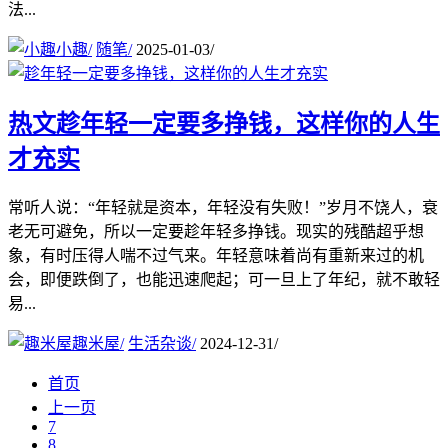
法...
小趣
/
随笔
/
2025-01-03
/
热文
趁年轻一定要多挣钱，这样你的人生
才充实
常听人说：“年轻就是资本，年轻没有失败！”岁月不饶人，衰
老无可避免，所以一定要趁年轻多挣钱。现实的残酷超乎想
象，有时压得人喘不过气来。年轻意味着尚有重新来过的机
会，即便跌倒了，也能迅速爬起；可一旦上了年纪，就不敢轻
易...
趣米屋
/
生活杂谈
/
2024-12-31
/
首页
上一页
7
8