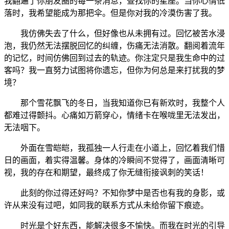
我翻遍了你朋友圈的每一条消息，查找你的星座。当你心情低
落时，我希望能成为那把伞。但是你对我的冷漠伤害了我。
我仿佛失去了什么，但好像也从未拥有过。回忆被苦水浸
泡，我仍然无法摆脱回忆的纠缠，伤痛无法消散。翻阅着流年
的记忆，时间仿佛回到过去的轨迹。你注定只是我生命中的过
客吗？我一直努力试图将你遗忘，但你为何总是来打扰我的梦
境？
那个雪花飘飞的冬日，当我知道你已有新欢时，我整个人
都难过得颤抖。心痛如万箭穿心，情绪卡在喉咙里无法发出，
无法咽下。
外面在雪皑皑，我孤独一人行走在小道上，回忆着我们惜
日的画面，着实得温馨。身体的冷瞬间不觉得了，画面清晰可
视，我的存在和期望，最终成了你无缝衔接讽刺的笑话！
此刻的你过得还好吗？不知你梦中是否也有我的身影，或
许从来没有过吧，如同我的联系方式从未给你留下痕迹。
时光是个好东西，能解决很多不愉快。而我在时光的引导