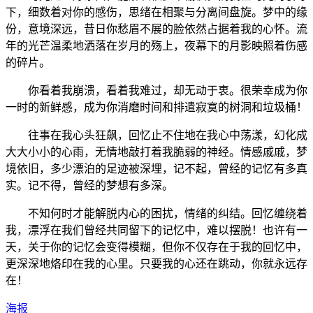
下，细数着对你的感伤，思绪在相聚与分离间盘旋。梦中的缘
份，意境深远，昔日你愁眉不展的脸依然占据着我的心怀。
流
年的光芒温柔地洒落在岁月的殇上，夜幕下的月影映照着伤感
的碎片。
你看着我崩溃，看着我难过，却无动于衷。很荣幸成为你
一时的新鲜感，成为你消磨时间和排遣寂寞的树洞和垃圾桶！
往事在我心头狂飙，回忆止不住地在我心中荡漾，幻化成
大大小小的心雨，无情地敲打着我脆弱的神经。情感戚戚，梦
境依旧，多少漂泊的足迹被深埋，记不起，曾经的记忆有多真
实。记不得，曾经的梦想有多深。
不知何时才能解脱内心的困扰，情绪的纠结。回忆缠绕着
我，漂浮在我们曾经共同留下的记忆中，难以摆脱！也许有一
天，关于你的记忆会变得模糊，但你不仅存在于我的回忆中，
更深深地烙印在我的心里。只要我的心还在跳动，你就永远存
在！
海报