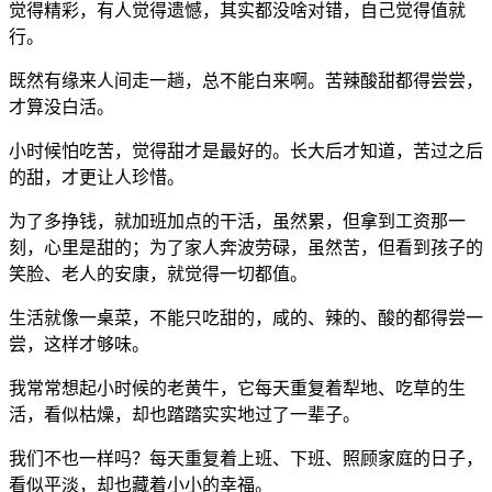
觉得精彩，有人觉得遗憾，其实都没啥对错，自己觉得值就
行。
既然有缘来人间走一趟，总不能白来啊。苦辣酸甜都得尝尝，
才算没白活。
小时候怕吃苦，觉得甜才是最好的。长大后才知道，苦过之后
的甜，才更让人珍惜。
为了多挣钱，就加班加点的干活，虽然累，但拿到工资那一
刻，心里是甜的；为了家人奔波劳碌，虽然苦，但看到孩子的
笑脸、老人的安康，就觉得一切都值。
生活就像一桌菜，不能只吃甜的，咸的、辣的、酸的都得尝一
尝，这样才够味。
我常常想起小时候的老黄牛，它每天重复着犁地、吃草的生
活，看似枯燥，却也踏踏实实地过了一辈子。
我们不也一样吗？每天重复着上班、下班、照顾家庭的日子，
看似平淡，却也藏着小小的幸福。