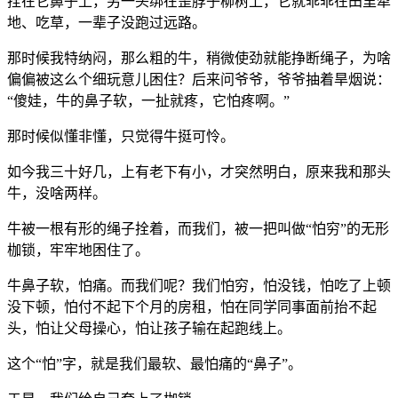
拴在它鼻子上，另一头绑在歪脖子柳树上，它就乖乖在田里犁
地、吃草，一辈子没跑过远路。
那时候我特纳闷，那么粗的牛，稍微使劲就能挣断绳子，为啥
偏偏被这么个细玩意儿困住？后来问爷爷，爷爷抽着旱烟说：
“傻娃，牛的鼻子软，一扯就疼，它怕疼啊。”
那时候似懂非懂，只觉得牛挺可怜。
如今我三十好几，上有老下有小，才突然明白，原来我和那头
牛，没啥两样。
牛被一根有形的绳子拴着，而我们，被一把叫做“怕穷”的无形
枷锁，牢牢地困住了。
牛鼻子软，怕痛。而我们呢？我们怕穷，怕没钱，怕吃了上顿
没下顿，怕付不起下个月的房租，怕在同学同事面前抬不起
头，怕让父母操心，怕让孩子输在起跑线上。
这个“怕”字，就是我们最软、最怕痛的“鼻子”。