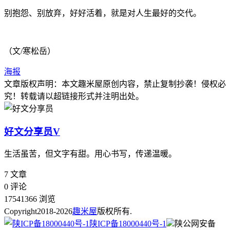
别抱怨、别放弃，好好活着，就是对人生最好的交代。
（文/寒松岳）
海报
文章版权声明：本文
趣米屋
原创内容，禁止复制抄袭！侵权必
究！转载请以超链接形式并注明出处。
好文分享员
V
生活虽苦，但文字有甜。用心书写，传递温暖。
7
文章
0
评论
17541366
浏览
Copyright
2018-2026
趣米屋
版权所有.
陕ICP备18000440号-1
陕公网安备