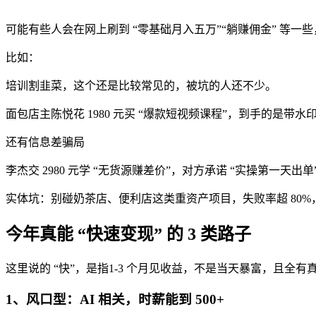
可能有些人会在网上刷到 “零基础月入五万”“躺赚佣金” 等
比如：
培训割韭菜，这个还是比较常见的，被坑的人还不少。
面包店主陈悦花 1980 元买 “爆款短视频课程”，到手的是
还有信息差骗局
李杰交 2980 元学 “无货源赚差价”，对方承诺 “实操第一天
实体坑：别碰奶茶店、便利店这类重资产项目，失败率超 80
今年真能 “快速变现” 的 3 类路子
这里说的 “快”，是指1-3 个月见收益，不是当天暴富，且全有
1、风口型：AI 相关，时薪能到 500+