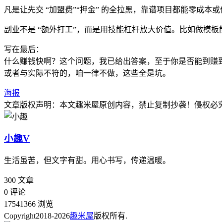
凡是让先交 “加盟费”“押金” 的全拉黑，靠谱项目都能零成本
副业不是 “额外打工”，而是用技能杠杆放大价值。比如做模
写在最后：
什么赚钱快啊？这个问题，我已给出答案，至于你是否能到赚
或者与实际不符的，咱一律不做，这些全是坑。
海报
文章版权声明：本文
趣米屋
原创内容，禁止复制抄袭！侵权必
小趣
V
生活虽苦，但文字有甜。用心书写，传递温暖。
300
文章
0
评论
17541366
浏览
Copyright
2018-2026
趣米屋
版权所有.