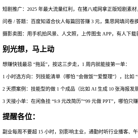
短剧推广：2025 年最大流量红利，在猪八戒网拿正版短剧素材
问卷 / 答题：百度知道合伙人每篇回答赚 3 元，集思网填问
摄影卖图：用手机拍风景、人文照，上传图虫 APP，有人下
别光想，马上动
想赚快钱最忌 “拖延”，按这三步走，1 周内就能接第一单：
1 小时选方向：列技能清单（哪怕 “会做饭”“爱整理”），比如 “
2 天攒案例：技能型的做 1 个成品（比如 AI 生成 10 张海
3 天接小单：在闲鱼挂 “9.9 元改简历”“99 元做 PPT”，哪怕
提醒各位：
副业每周不要超 15 小时，别影响主业，通勤时听行业播客、