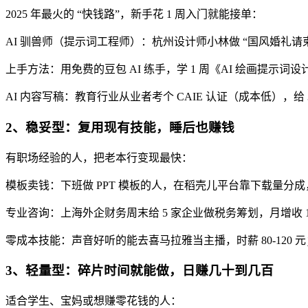
2025 年最火的 “快钱路”，新手花 1 周入门就能接单：
AI 驯兽师（提示词工程师）：杭州设计师小林做 “国风婚礼请柬” 
上手方法：用免费的豆包 AI 练手，学 1 周《AI 绘画提示词
AI 内容写稿：教育行业从业者考个 CAIE 认证（成本低），给 36 
2、稳妥型：复用现有技能，睡后也赚钱
有职场经验的人，把老本行变现最快：
模板卖钱：下班做 PPT 模板的人，在稻壳儿平台靠下载量分成，月入 3
专业咨询：上海外企财务周末给 5 家企业做税务筹划，月增收 1.2
零成本技能：声音好听的能去喜马拉雅当主播，时薪 80-120 
3、轻量型：碎片时间就能做，日赚几十到几百
适合学生、宝妈或想赚零花钱的人：