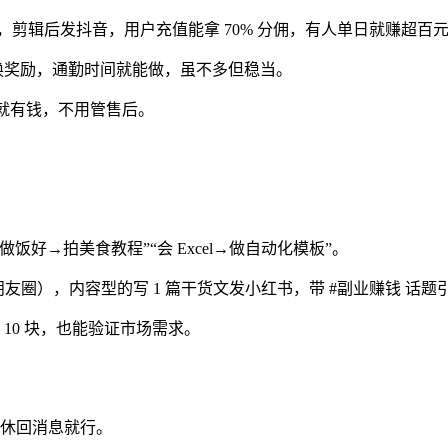
，剪辑后发抖音，用户充值能拿 70% 分佣，有人单日就赚超百
卷换奖励，通勤时间就能做，虽不多但稳当。
载就有钱，不用管售后。
做饭好→拍美食教程”“会 Excel→做自动化模板”。
报发朋友圈），内容型的写 1 篇干货文发小红书，带 #副业赚钱 话题
只赚 10 块，也能验证市场需求。
午休回消息就行。